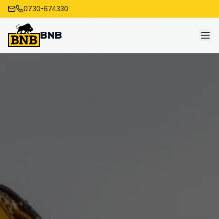
0730-674330
BNB