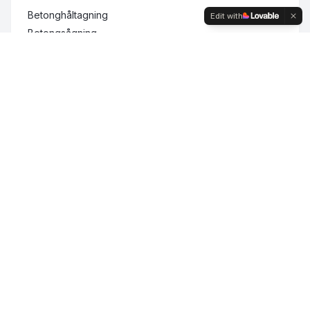
Betonghåltagning
Edit with
Betongsågning
Asfaltssågning
LÄS MER